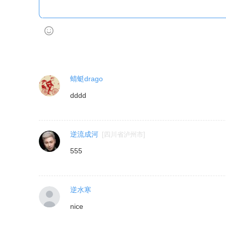
蜻蜓drago
dddd
逆流成河
[
四川省泸州市
]
555
逆水寒
nice