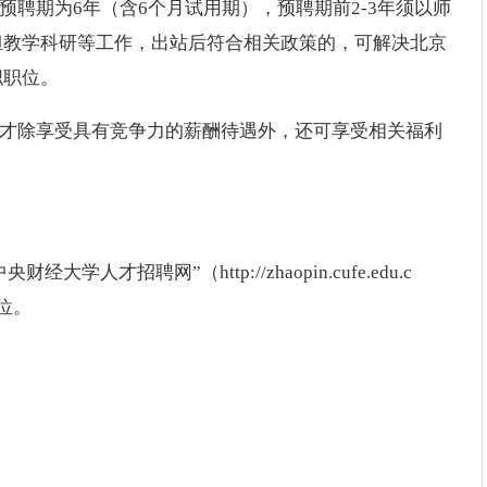
预聘期为6年（含6个月试用期），预聘期前2-3年须以师
担教学科研等工作，出站后符合相关政策的，可解决北京
职职位。
人才除享受具有竞争力的薪酬待遇外，还可享受相关福利
才招聘网”（http://zhaopin.cufe.edu.c
位。