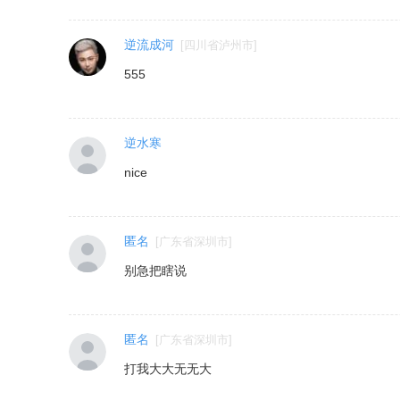
逆流成河
[
四川省泸州市
]
555
逆水寒
nice
匿名
[
广东省深圳市
]
别急把瞎说
匿名
[
广东省深圳市
]
打我大大无无大